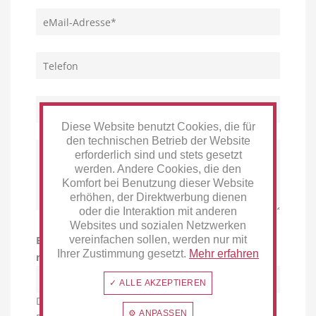
Diese Website benutzt Cookies, die für
den technischen Betrieb der Website
erforderlich sind und stets gesetzt
werden. Andere Cookies, die den
Komfort bei Benutzung dieser Website
erhöhen, der Direktwerbung dienen
oder die Interaktion mit anderen
Websites und sozialen Netzwerken
Bitte geben Sie die Zeichenfolge in das
vereinfachen sollen, werden nur mit
Ihrer Zustimmung gesetzt.
Mehr erfahren
nachfolgende Textfeld ein
✓ ALLE AKZEPTIEREN
Die mit einem * markierten Felder sind
⚙ ANPASSEN